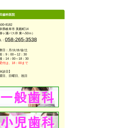
田歯科医院
00-8182
阜県岐阜市 美殿町14
柳ヶ瀬バス停 東へ50ｍ）
058-265-3538
EL：
療日：月/火/水/金/土
前：9：00～12：30
後：14：00～18：30
受付は、18：00まで
休診日】
曜日、日曜日、祝日