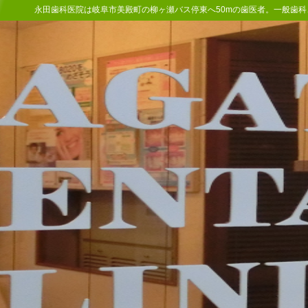
永田歯科医院は岐阜市美殿町の柳ヶ瀬バス停東へ50mの歯医者。一般歯