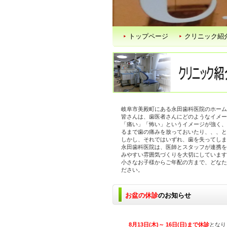
トップページ
クリニック紹
岐阜市美殿町にある永田歯科医院のホーム
皆さんは、歯医者さんにどのようなイメー
「痛い」「怖い」というイメージが強く、
るまで歯の痛みを放っておいたり、、、と
しかし、それではいずれ、歯を失ってしま
永田歯科医院は、医師とスタッフが連携を
みやすい雰囲気づくりを大切にしています
小さなお子様からご年配の方まで、どなた
ださい。
お盆の休診
のお知らせ
8月13日(木)～ 16日(日)まで休診
となり