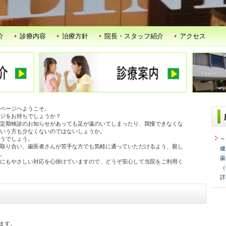
介
診療内容
治療方針
院長・スタッフ紹介
アクセス
ページへようこそ。
ジをお持ちでしょうか？
定期検診のお知らせがあっても足が遠のいてしまったり、我慢できなくな
いう方も少なくないのではないしょうか。
～
うでしょう。
取り合い、歯医者さんが苦手な方でも気軽に通っていただけるよう、親し
健
。
歯
にもやさしい対応を心掛けていますので、どうぞ安心して当院をご利用く
（
詳
ます。