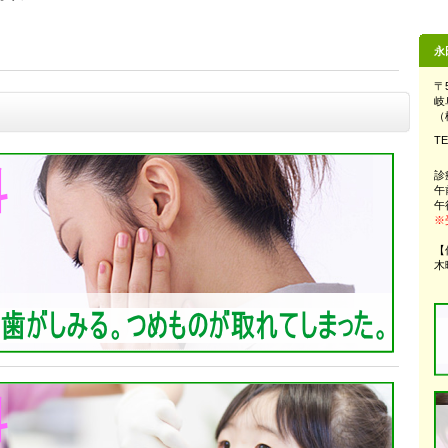
永
〒5
岐
（
T
診
午
午
※
【
木